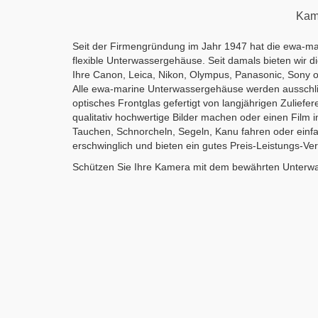
Kame
Seit der Firmengründung im Jahr 1947 hat die ewa-mar
flexible Unterwassergehäuse. Seit damals bieten wir 
Ihre Canon, Leica, Nikon, Olympus, Panasonic, Sony 
Alle ewa-marine Unterwassergehäuse werden ausschlies
optisches Frontglas gefertigt von langjährigen Zuliefe
qualitativ hochwertige Bilder machen oder einen Film
Tauchen, Schnorcheln, Segeln, Kanu fahren oder einfa
erschwinglich und bieten ein gutes Preis-Leistungs-Ve
Schützen Sie Ihre Kamera mit dem bewährten Unterw
Unterwassergehäuse
Unterwass
für
fü