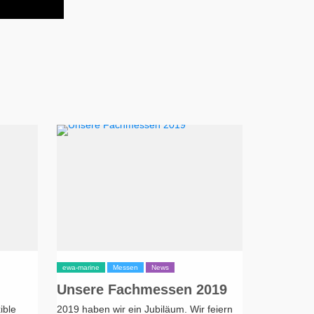
9
BY
EWA-MARINE
/ 18. DEZEMBER 2018
ewa-marine
Messen
News
Unsere Fachmessen 2019
ible
2019 haben wir ein Jubiläum. Wir feiern