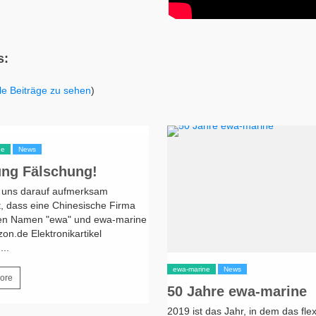
s:
lle Beiträge zu sehen
)
ne
News
ng Fälschung!
 uns darauf aufmerksam
, dass eine Chinesische Firma
en Namen "ewa" und ewa-marine
on.de Elektronikartikel
...
BY
EWA-MARINE
/ 2. JANUAR 201
ewa-marine
News
ore
50 Jahre ewa-marine
2019 ist das Jahr, in dem das flex