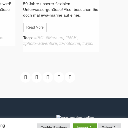
 wird!
50 Jahre unserer flexiblen
häuse
Unterwassergehäuse! Also, besuchen Sie
doch mal ewa-marine auf einer...
Read More
ne
#IBC
#Messen
#NAB
Tags:
,
,
,
#photo+adventure
#Photokina
#wppi
,
,
ing
Cookie Settings
Accept All
Reject All