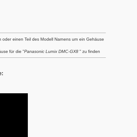
st & Cinema
Wasserdichte Taschen
n oder einen Teil des Modell Namens um ein Gehäuse
use für die "
Panasonic Lumix DMC-GX8
" zu finden
e: