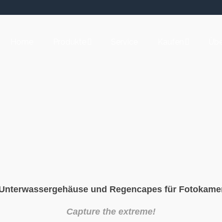
Home
Produkte
Service
Kaufen
Übe
en Unterwassergehäuse und Regencapes für Fotokame
Capture the extreme!