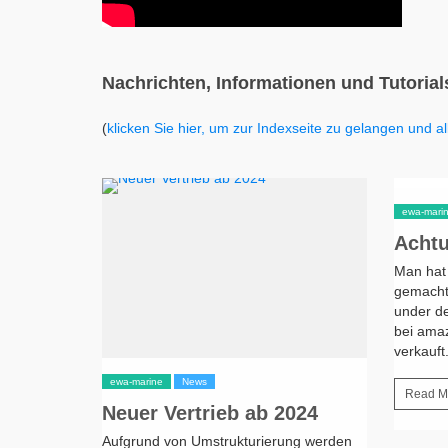
Nachrichten, Informationen und Tutorial
(
klicken Sie hier, um zur Indexseite zu gelangen und a
ewa-mari
Achtu
Man hat
gemacht
under d
bei amaz
verkauft.
BY
EWA-MARINE
/ 17. MÄRZ 2024
ewa-marine
News
Read M
Neuer Vertrieb ab 2024
Aufgrund von Umstrukturierung werden