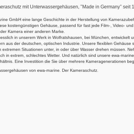
raschutz mit Unterwassergehäusen, "Made in Germany" seit 
ine GmbH eine lange Geschichte in der Herstellung von Kamerazubehör
diese kostengünstigen Gehäuse, passend für fast jede Film-, Video- u
oder Kamera einer anderen Marke.
slich in unserem Werk in Wolfratshausen, bei München, entwickelt und 
rern aus der deutschen, optischen Industrie. Unsere flexiblen Gehäuse s
 in extremen Situationen unter, in oder über Wasser drehen müssen. N
ch in extrem, schlechtes Wetter.
Und natürlich sind unsere ewa-marine
rhältnis. Eine Investition die Sie über mehrere Kameragenerationen beg
assergehäusen von ewa-marine. Der Kameraschutz.
ergehäuse
Regencapes für
Gehäuse 
r