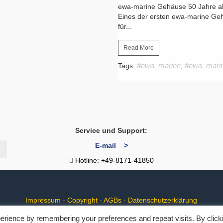
ewa-marine Gehäuse 50 Jahre alt
Eines der ersten ewa-marine Ge
für...
Read More
#ewa_marine
#ewa_mari
Tags:
,
Service und Support:
E-mail >
Hotline: +49-8171-41850
Impressum
-
Copyright
-
AGBs
-
Datenschutzerklärung
erience by remembering your preferences and repeat visits. By click