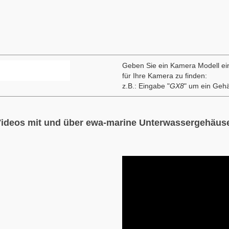
Foto, Video & Film
Broadca
meras
Geben Sie ein Kamera Modell ei
für Ihre Kamera zu finden:
z.B.: Eingabe "
GX8
" um ein Gehä
ideos mit und über ewa-marine Unterwassergehäus