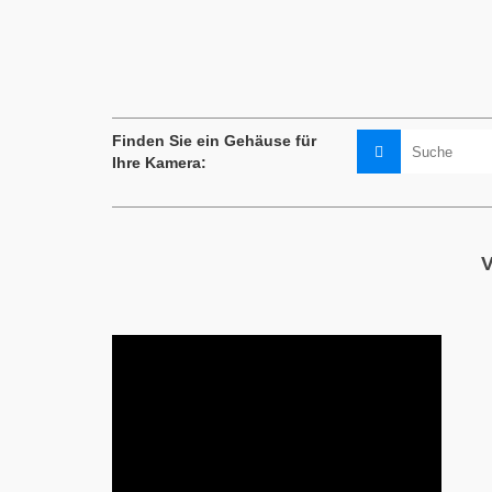
Video-Camcorders
Fotoka
Suche
Finden Sie ein Gehäuse für
nach:
Ihre Kamera:
V