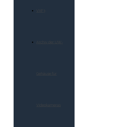
VXF3
Archiv der UW-
Gehäuse für
Videokameras