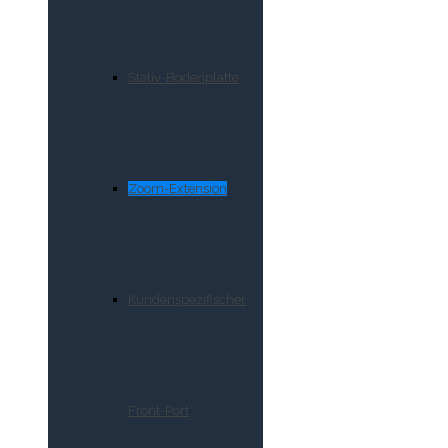
Stativ-Bodenplatte
Zoom-Extension
Kundenspezifischer
Front-Port