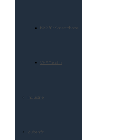
iWP für Smartphone
VHF Tasche
Industrie
Zubehör