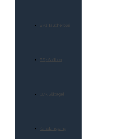
BV2 Taucherblei
BS7 Softblei
CD5 Silicagel
Kabelausgang