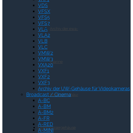
VDS
VFSX
VFS5
VFS7
VLA
Archiv der ewa-
VLA2
VLB
VLC
VMW2
VMW3
marine
VXA20
VXF1
VXF2
VXF3
Archiv der UW-Gehäuse für Videokameras
Broadcast / Cinema
Kompaktgehäuse
A-BC
A-BM
A-BM2
A-FR
A-RED
Unterwassergehäuse
A-MINI