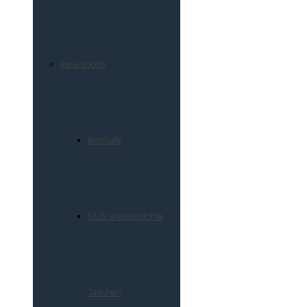
ewa-sports
BeltSafe
DUS wasserdichte
Taschen