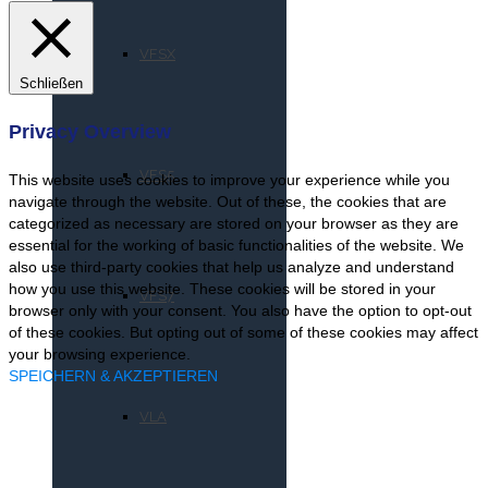
VFSX
Schließen
U-B
Privacy Overview
VFS5
This website uses cookies to improve your experience while you
navigate through the website. Out of these, the cookies that are
U-B100
categorized as necessary are stored on your browser as they are
essential for the working of basic functionalities of the website. We
also use third-party cookies that help us analyze and understand
how you use this website. These cookies will be stored in your
VFS7
browser only with your consent. You also have the option to opt-out
U-BXP100
of these cookies. But opting out of some of these cookies may affect
your browsing experience.
SPEICHERN & AKZEPTIEREN
VLA
U-BZ100