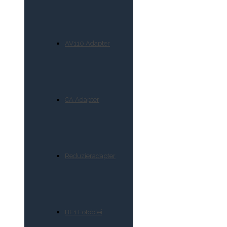
AV110 Adapter
CA Adapter
Reduzieradapter
BF1 Fotoblei