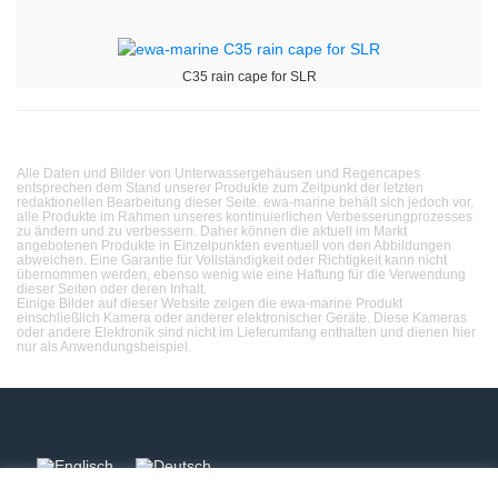
C35 rain cape for SLR
Alle Daten und Bilder von Unterwassergehäusen und Regencapes
entsprechen dem Stand unserer Produkte zum Zeitpunkt der letzten
redaktionellen Bearbeitung dieser Seite. ewa-marine behält sich jedoch vor,
alle Produkte im Rahmen unseres kontinuierlichen Verbesserungprozesses
zu ändern und zu verbessern. Daher können die aktuell im Markt
angebotenen Produkte in Einzelpunkten eventuell von den Abbildungen
abweichen. Eine Garantie für Vollständigkeit oder Richtigkeit kann nicht
übernommen werden, ebenso wenig wie eine Haftung für die Verwendung
dieser Seiten oder deren Inhalt.
Einige Bilder auf dieser Website zeigen die ewa-marine Produkt
einschließlich Kamera oder anderer elektronischer Geräte. Diese Kameras
oder andere Elektronik sind nicht im Lieferumfang enthalten und dienen hier
nur als Anwendungsbeispiel.