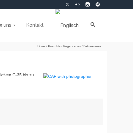
r uns
Kontakt
Home
/
Produkte
/
Regencapes
/
Fotokameras
ktiven C-35 bis zu