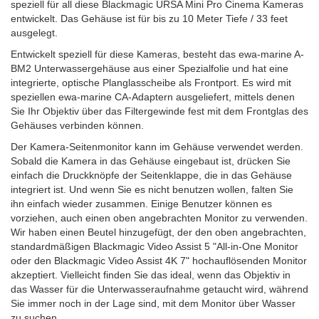
speziell für all diese Blackmagic URSA Mini Pro Cinema Kameras
entwickelt.
Das Gehäuse ist für bis zu 10 Meter Tiefe / 33 feet
ausgelegt.
Entwickelt speziell für diese Kameras, besteht das ewa-marine A-
BM2 Unterwassergehäuse
aus einer Spezialfolie und hat eine
integrierte, optische Planglasscheibe als Frontport. Es wird mit
speziellen ewa-marine CA-Adaptern ausgeliefert, mittels denen
Sie Ihr Objektiv über das Filtergewinde fest mit dem Frontglas des
Gehäuses verbinden können.
Der Kamera-Seitenmonitor kann im Gehäuse verwendet werden.
Sobald die Kamera in das Gehäuse eingebaut ist, drücken Sie
einfach die Druckknöpfe der Seitenklappe, die in das Gehäuse
integriert ist.
Und wenn Sie es nicht benutzen wollen, falten Sie
ihn einfach wieder zusammen.
Einige Benutzer können es
vorziehen, auch einen oben angebrachten Monitor zu verwenden.
Wir haben einen Beutel hinzugefügt, der den oben angebrachten,
standardmäßigen Blackmagic Video Assist 5 "All-in-One Monitor
oder den Blackmagic Video Assist 4K 7" hochauflösenden Monitor
akzeptiert.
Vielleicht finden Sie das ideal, wenn das Objektiv in
das Wasser für die Unterwasseraufnahme getaucht wird, während
Sie immer noch in der Lage sind, mit dem Monitor über Wasser
zu suchen.