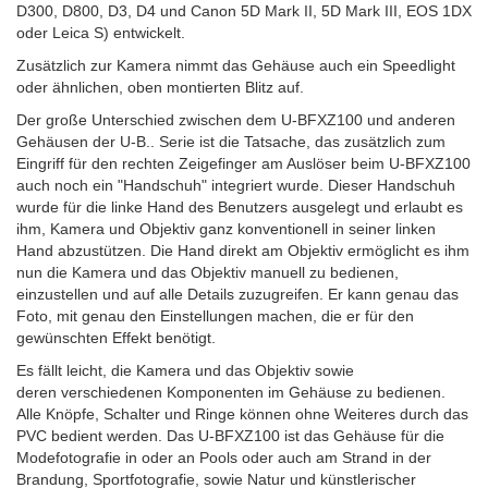
D300, D800, D3, D4 und Canon 5D Mark II, 5D Mark III, EOS 1DX
oder Leica S) entwickelt.
Zusätzlich zur Kamera nimmt das Gehäuse auch ein Speedlight
oder ähnlichen, oben montierten Blitz auf.
Der große Unterschied zwischen dem U-BFXZ100 und anderen
Gehäusen der U-B.. Serie ist die Tatsache, das zusätzlich zum
Eingriff für den rechten Zeigefinger am Auslöser beim U-BFXZ100
auch noch ein "Handschuh" integriert wurde. Dieser Handschuh
wurde für die linke Hand des Benutzers ausgelegt und erlaubt es
ihm, Kamera und Objektiv ganz konventionell in seiner linken
Hand abzustützen. Die Hand direkt am Objektiv ermöglicht es ihm
nun die Kamera und das Objektiv manuell zu bedienen,
einzustellen und auf alle Details zuzugreifen. Er kann genau das
Foto, mit genau den Einstellungen machen, die er für den
gewünschten Effekt benötigt.
Es fällt leicht, die Kamera und das Objektiv sowie
deren verschiedenen Komponenten im Gehäuse zu bedienen.
Alle Knöpfe, Schalter und Ringe können ohne Weiteres durch das
PVC bedient werden. Das
U-BFXZ100
ist das Gehäuse für die
Modefotografie in oder an Pools oder auch am Strand in der
Brandung, Sportfotografie, sowie Natur und künstlerischer