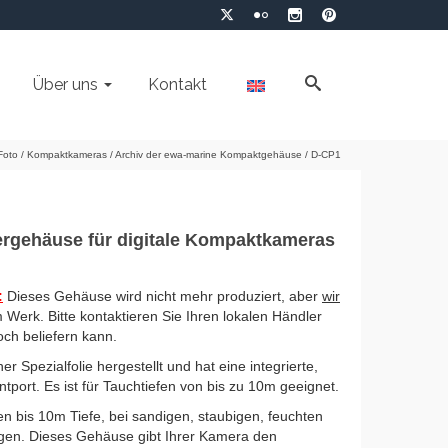
Über uns
Kontakt
Foto
/
Kompaktkameras
/
Archiv der ewa-marine Kompaktgehäuse
/
D-CP1
ergehäuse für digitale Kompaktkameras
:
Dieses Gehäuse wird nicht mehr produziert, aber
wir
 Werk. Bitte kontaktieren Sie Ihren lokalen Händler
och beliefern kann.
 Spezialfolie hergestellt und hat eine integrierte,
tport. Es ist für Tauchtiefen von bis zu 10m geeignet.
n bis 10m Tiefe, bei sandigen, staubigen, feuchten
ngen.
Dieses Gehäuse gibt Ihrer Kamera den