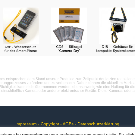
 entsprechen dem Stand unserer Produkte zum Zeitpunkt der letzten redaktionell
serungprozesses zu ändern und zu verbessern. Daher können die aktuell im Markt 
 Richtigkeit kann nicht übernommen werden, ebenso wenig wie eine Haftung für die
t einschließlich Kamera oder anderer elektronischer Geräte. Diese Kameras oder an
Impressum
-
Copyright
-
AGBs
-
Datenschutzerklärung
erience by remembering your preferences and repeat visits. By click