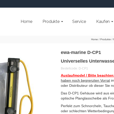
Home
Produkte
Service
Kaufen
Home
/
Produkte
/
ewa-marine D-CP1
Universelles Unterwass
Bestellcode: D-CP1
Auslaufmodel / Bitte beachten
haben noch begrenzten Vorrat
im
oder Distributeur ob dieser Sie n
Das D-CP1 Gehäuse wird aus einer
optische Planglasscheibe als Fron
Perfekt zum Schnorcheln, Tauche
oder schlechten Wetterbedingu