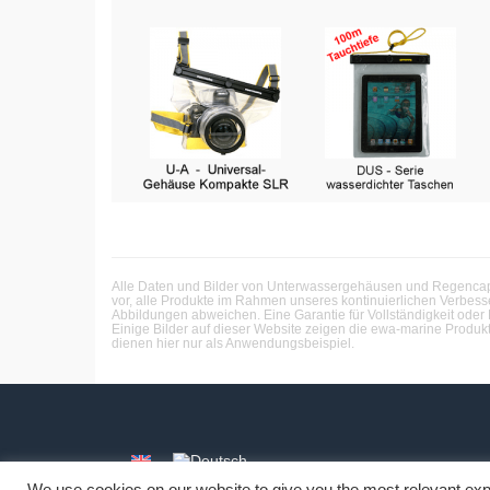
Alle Daten und Bilder von Unterwassergehäusen und Regencapes
vor, alle Produkte im Rahmen unseres kontinuierlichen Verbes
Abbildungen abweichen. Eine Garantie für Vollständigkeit oder
Einige Bilder auf dieser Website zeigen die ewa-marine Produk
dienen hier nur als Anwendungsbeispiel.
We use cookies on our website to give you the most relevant exp