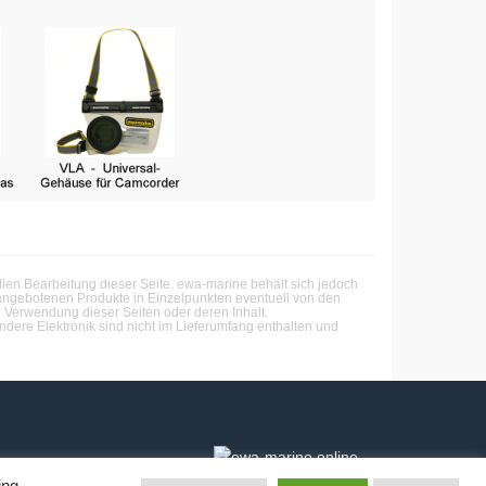
en Bearbeitung dieser Seite. ewa-marine behält sich jedoch
angebotenen Produkte in Einzelpunkten eventuell von den
 Verwendung dieser Seiten oder deren Inhalt.
dere Elektronik sind nicht im Lieferumfang enthalten und
ing