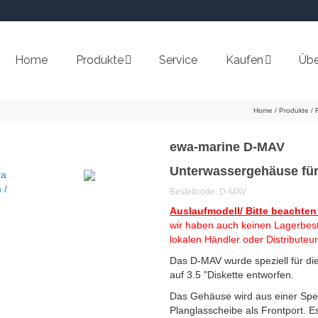
Home
Produkte
Service
Kaufen
Übe
Home
/
Produkte
/
ewa-marine D-MAV
Unterwassergehäuse für
Bestellcode: D-MAV
Auslaufmodell/ Bitte beachten
wir haben auch keinen Lagerbest
lokalen Händler oder Distributeur
Das D-MAV w
urde speziell für 
auf 3.5 "Diskette entworfen.
Das Gehäuse wird aus einer Spezia
Planglasscheibe als Frontport. Es