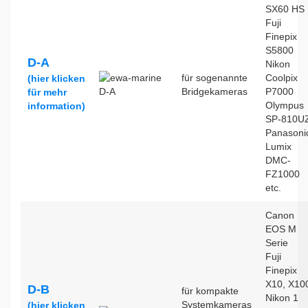
SX60 HS
Fuji
Finepix
S5800
D-A
Nikon
für sogenannte
Coolpix
(hier klicken
Bridgekameras
P7000
für mehr
Olympus
information)
SP-810U
Panasoni
Lumix
DMC-
FZ1000
etc.
Canon
EOS M
Serie
Fuji
Finepix
X10, X10
D-B
für kompakte
Nikon 1
Systemkameras
(hier klicken