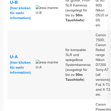
für große, Profi-
or 5D,
U-B
SLR Kameras
80D
(hier klicken
(ausgelegt für
Nikon
für mehr
bis zu
50m
D510 or
information)
Tauchtiefe
)
D5
etc.
Canon
750D,
Canon
für kompakte
Rebel
SLR und
range
U-A
spiegellose
Nikon
(hier klicken
Systemkameras
D7200
für mehr
(ausgelegt für
Sony A7
information)
bis zu
50m
(all
Tauchtiefe
)
versions)
Fuji X-T1
and X-T2
etc.
Canon
Powersho