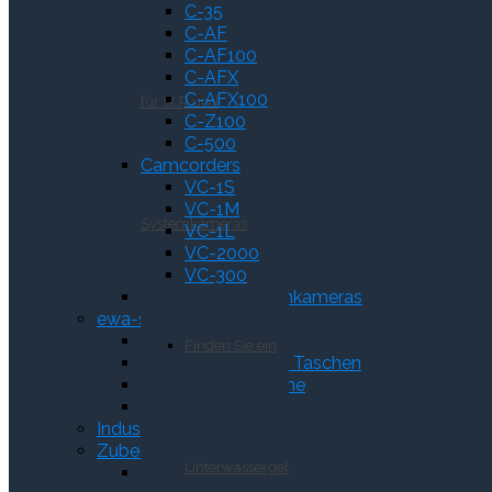
C-35
C-AF
C-AF100
C-AFX
C-AFX100
für SLR und
C-Z100
C-500
Camcorders
VC-1S
VC-1M
Systemkameras
VC-1L
VC-2000
VC-300
Rundfunk und Filmkameras
ewa-sports
BeltSafe
Finden Sie ein
DUS wasserdichte Taschen
iWP für Smartphone
VHF Tasche
Industrie
Zubehör
Unterwassergehäuse
AV110 Adapter