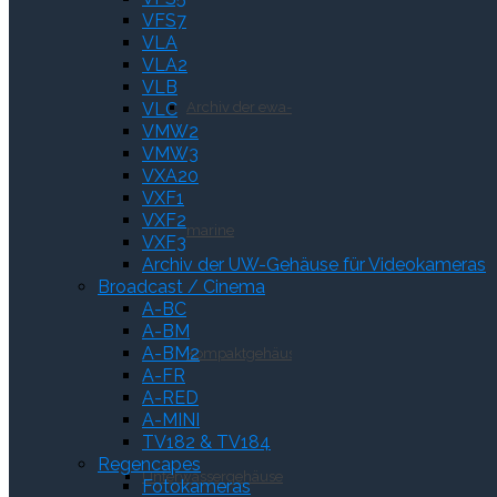
VFS7
VLA
VLA2
VLB
VLC
Archiv der ewa-
VMW2
VMW3
VXA20
VXF1
VXF2
marine
VXF3
Archiv der UW-Gehäuse für Videokameras
Broadcast / Cinema
A-BC
A-BM
A-BM2
Kompaktgehäuse
A-FR
A-RED
A-MINI
TV182 & TV184
Regencapes
Unterwassergehäuse
Fotokameras