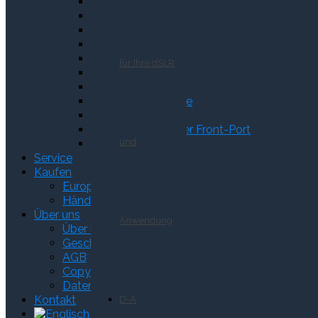
CA Adapter
Reduzieradapter
BF1 Fotoblei
BV2 Taucherblei
BS7 Softblei
für Ihre dSLR
CD5 Silicagel
Kabelausgang
Stativ-Bodenplatte
Zoom-Extension
Kundenspezifischer Front-Port
und
SF100
Service
Kaufen
Europe
Händler in Deutschland
Über uns
Anwendung
Über Uns
Geschichte der Firma
AGB
Copyright Information
Datenschutzerklärung
Kontakt
D-A