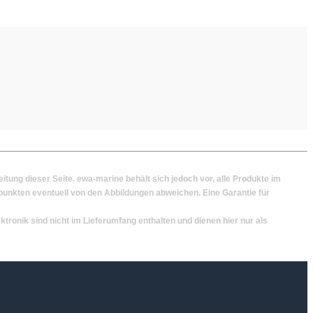
ng dieser Seite. ewa-marine behält sich jedoch vor, alle Produkte im
unkten eventuell von den Abbildungen abweichen. Eine Garantie für
ronik sind nicht im Lieferumfang enthalten und dienen hier nur als