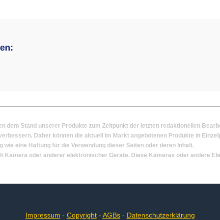
ten:
em Stand unserer Produkte zum Zeitpunkt der letzten redaktionellen Bearbeitu
rbessern. Daher können die aktuell im Markt angebotenen Produkte in Einzelp
 wie eine Haftung für die Verwendung dieser Seiten oder deren Inhalt.
ich Kamera oder anderer elektronischer Geräte. Diese Kameras oder andere Elekt
Impressum
-
Copyright
-
AGBs
-
Datenschutzerklärung