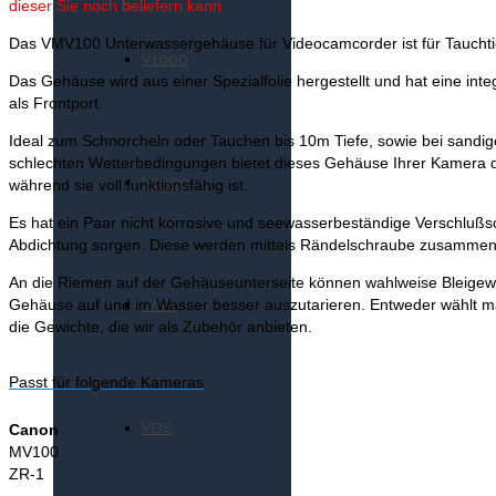
dieser Sie noch beliefern kann
Das VMV100 Unterwassergehäuse für Videocamcorder ist für Tauchti
V1000
Das Gehäuse wird aus einer Spezialfolie hergestellt und hat eine inte
U-AX
als Frontport.
Ideal zum Schnorcheln oder Tauchen bis 10m Tiefe, sowie bei sandig
schlechten Wetterbedingungen bietet dieses Gehäuse Ihrer Kamera 
V2000
während sie voll funktionsfähig ist.
U-AXP
Es hat ein Paar nicht korrosive und seewasserbeständige Verschlußsc
Abdichtung sorgen.
D
iese werden mittels Rändelschraube zusammen
An die Riemen auf der Gehäuseunterseite können wahlweise Bleigewi
Gehäuse auf und im Wasser besser auszutarieren.
Entweder wählt m
VAF1
die Gewichte, die wir als Zubehör anbieten.
U-AXP100
Passt für folgende Kameras
VDS
Canon
MV100
U-AZ
ZR-1