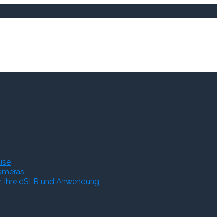
use
ameras
ür Ihre dSLR und Anwendung